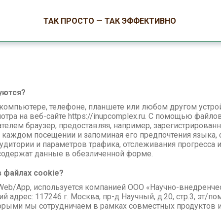
ТАК ПРОСТО — ТАК ЭФФЕКТИВНО
зуются?
компьютере, телефоне, планшете или любом другом устройс
отра на веб-сайте
https://inupcomplex.ru.
С помощью файлов c
телем браузер, предоставляя, например, зарегистрированн
 каждом посещении и запоминая его предпочтения языка, с
удитории и параметров трафика, отслеживания прогресса и
 содержат данные в обезличенной форме.
 файлах cookie?
 Web/App, используется компанией ООО «Научно-внедренч
адрес: 117246 г. Москва, пр-д Научный, д.20, стр.3, эт/п
торыми мы сотрудничаем в рамках совместных продуктов и